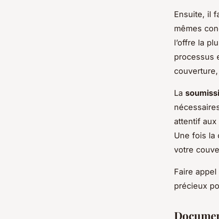
Ensuite, il 
mêmes condi
l’offre la p
processus e
couverture, 
La
soumiss
nécessaires
attentif aux
Une fois la
votre couve
Faire appel 
précieux po
Document