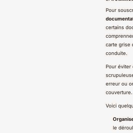
Pour sousc
documentat
certains do
comprennent
carte grise
conduite.
Pour éviter
scrupuleus
erreur ou o
couverture.
Voici quelqu
Organis
le dérou