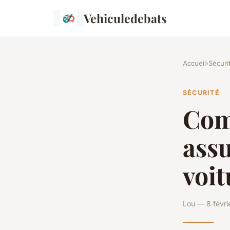
Vehiculedebats
Accueil
›
Sécuri
SÉCURITÉ
Com
assu
voit
Lou — 8 févri