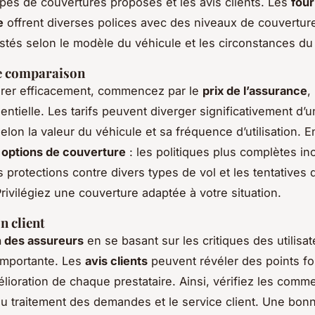
types de couvertures proposés et les avis clients. Les
four
e
offrent diverses polices avec des niveaux de couverture
stés selon le modèle du véhicule et les circonstances du 
de comparaison
rer efficacement, commencez par le
prix de l’assurance
,
ntielle. Les tarifs peuvent diverger significativement d’
elon la valeur du véhicule et sa fréquence d’utilisation. E
s
options de couverture
: les politiques plus complètes in
 protections contre divers types de vol et les tentatives 
Privilégiez une couverture adaptée à votre situation.
n client
n des assureurs
en se basant sur les critiques des utilisat
importante. Les
avis clients
peuvent révéler des points fo
lioration de chaque prestataire. Ainsi, vérifiez les comme
é du traitement des demandes et le service client. Une bon