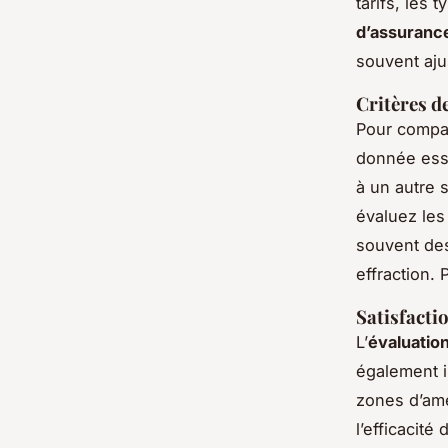
tarifs, les 
d’assuranc
souvent aju
Critères 
Pour compa
donnée esse
à un autre s
évaluez le
souvent des
effraction. 
Satisfactio
L’
évaluatio
également 
zones d’amé
l’efficacit