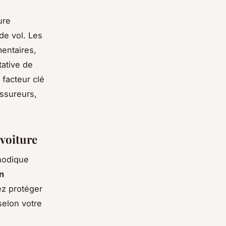
ure
de vol. Les
entaires,
ative de
 facteur clé
assureurs,
 voiture
hodique
n
z protéger
selon votre