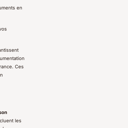
cuments en
vos
ntissent
cumentation
urance. Ces
on
son
cluent les