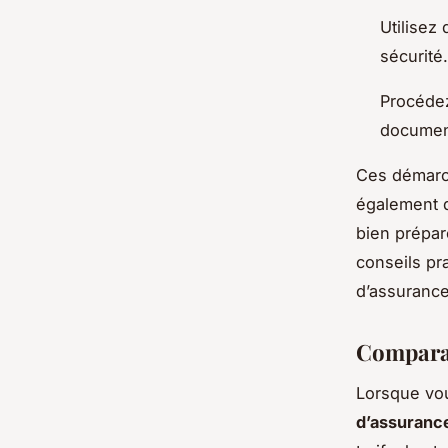
Utilisez
sécurité.
Procéde
document
Ces démarch
également 
bien prépar
conseils pr
d’assurance
Comparai
Lorsque vo
d’assuranc