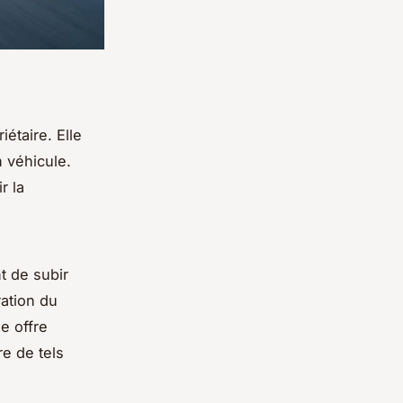
iétaire. Elle
n véhicule.
r la
t de subir
ration du
e offre
re de tels