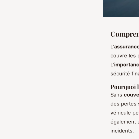
Comprend
L’
assurance
couvre les p
L’
importanc
sécurité fi
Pourquoi l
Sans
couver
des pertes 
véhicule peu
également un
incidents.