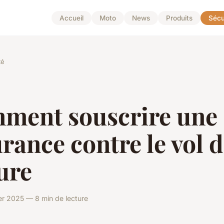
Accueil
Moto
News
Produits
Sécu
té
ment souscrire une
rance contre le vol 
ure
er 2025 — 8 min de lecture