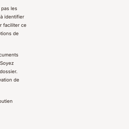
 pas les
 identifier
 faciliter ce
ptions de
documents
 Soyez
 dossier.
vation de
outien