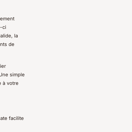
alement
-ci
lide, la
ents de
ier
 Une simple
e à votre
te facilite