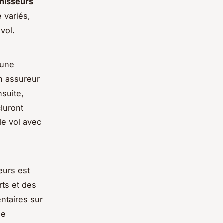
nisseurs
 variés,
vol.
 une
un assureur
nsuite,
cluront
de vol avec
eurs est
rts et des
ntaires sur
ne